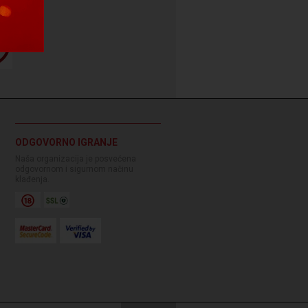
ODGOVORNO IGRANJE
Naša organizacija je posvećena
odgovornom i sigurnom načinu
klađenja.