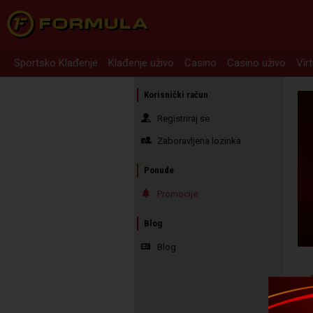
Sportsko Klađenje
Klađenje uživo
Casino
Casino uživo
Vir
Korisnički račun
Registriraj se
Zaboravljena lozinka
Ponude
Promocije
Blog
Blog