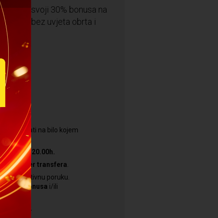
riliku i osvoji 30% bonusa na
ostupan bez uvjeta obrta i
0h
.
u
.
 se odigrati na bilo kojem
jkasnije u 20.00h.
ca ili Player transfera
.
mili promotivnu poruku.
ištenja bonusa
i/ili
m trenutku
.