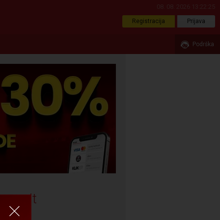
08. 08. 2026 13:22:26
Registracija
Prijava
Podrška
depozit