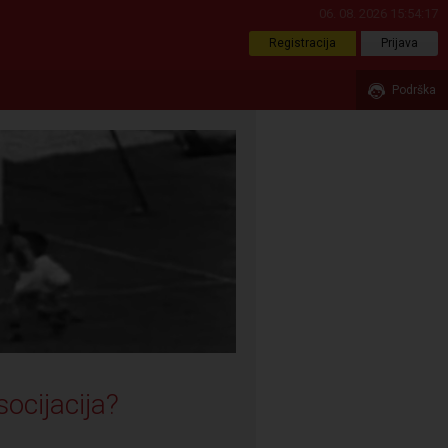
06. 08. 2026 15:54:18
Registracija
Prijava
Podrška
socijacija?