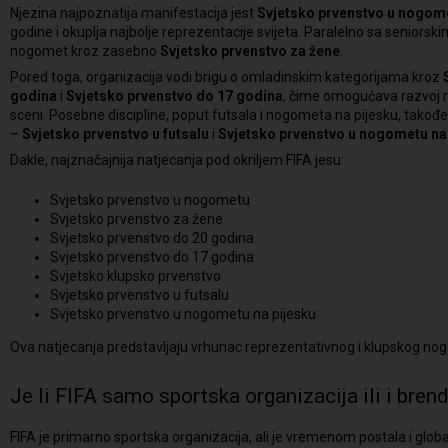
Njezina najpoznatija manifestacija jest
Svjetsko prvenstvo u nogom
godine i okuplja najbolje reprezentacije svijeta. Paralelno sa seniorskim
nogomet kroz zasebno
Svjetsko prvenstvo za žene
.
Pored toga, organizacija vodi brigu o omladinskim kategorijama kroz
godina
i
Svjetsko prvenstvo do 17 godina
, čime omogućava razvoj m
sceni. Posebne discipline, poput futsala i nogometa na pijesku, takođe
–
Svjetsko prvenstvo u futsalu
i
Svjetsko prvenstvo u nogometu na
Dakle, najznačajnija natjecanja pod okriljem FIFA jesu:
Svjetsko prvenstvo u nogometu
Svjetsko prvenstvo za žene
Svjetsko prvenstvo do 20 godina
Svjetsko prvenstvo do 17 godina
Svjetsko klupsko prvenstvo
Svjetsko prvenstvo u futsalu
Svjetsko prvenstvo u nogometu na pijesku
Ova natjecanja predstavljaju vrhunac reprezentativnog i klupskog nog
Je li FIFA samo sportska organizacija ili i bren
FIFA je primarno sportska organizacija, ali je vremenom postala i glob