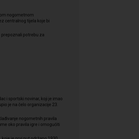
odnom nogometnom
 centralnog tijela koje bi
u prepoznali potrebu za
dac i sportski novinar, koji je imao
io je na čelo organizacije 23.
sklađivanje nogometnih pravila
me oko pravila igre i omogućiti
 koje je prvi put održano 1930.