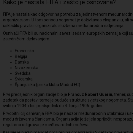
Kako je nastala FIFA i zašto je osnovana?
FIFA je nastala kao odgovor na potrebu za jedinstvenom međunar
organizacijom. U tom periodu nogomet je doživljavao ekspanziju, ali bez
uskladilo pravila i organiziralo službena međunarodna natjecanja.
Osnivači FIFA bili su nacionalni savezi sedam europskih zemalja koji s
zajedničkim djelovanjem.
Francuska
Belgija
Danska
Nizozemska
Švedska
Švicarska
Španjolska (preko kluba Madrid FC)
Prvi predsjednik organizacije bio je
Francuz Robert Guérin
, trener, su
zadatak da postavi temelje buduće strukture svjetskog nogometa. Stup
svibnja 1904. i bio predsjednik do 4. lipnja 1906. godine.
Prvobitni cilj osnivanja FIFA bio je nadzor međunarodnih utakmica i u
među državama članicama. Organizacija je željela spriječiti nesporazu
regularno odigravanje međunarodnih mečeva.
Kasnije je njezin mandat proširen na organizaciju Svjetskog prvenstva,