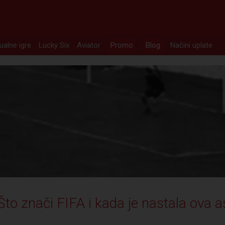
tualne igre
Lucky Six
Aviator
Promo
Blog
Načini uplate
Što znači FIFA i kada je nastala ova a