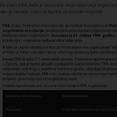
Što znači FIFA, kada je osnovana i koja natjecanja organizir
kako je nastala i zašto je ključna za svjetski nogomet.
FIFA
(franc. Fédération Internationale de Football Association) je
Među
nogometnih asocijacija
i predstavlja krovnu svjetsku organizaciju z
međunarodnim nogometom.
Osnovana je 21. svibnja 1904. godine
pravila igre i organizira međunarodna natjecanja.
A kako je uopće nastala potreba za formiranjem ove organizacije? Kako
e? Kako je tekao uzbudljivi razvoj vrhovnog upravnog tijela svjetsko
Danas FIFA okuplja 211 nacionalnih saveza, organizira najznačajnija sv
u Zürichu, dok je njezin aktualni predsjednik Gianni Infantino. FIFA de
natjecanja, vodi brigu o pravilima transfera igrača i objavljuje služben
organizacijske funkcije, FIFA ima i snažan utjecaj na razvoj nogometa 
projekte i promociju sporta na globalnoj razini.
U tablici ispod imate sve osnovne informacije o FIFA organizaciji:
Osnovne informacije
Dodatni podaci
Puni naziv
Fédération Internationale de Footba