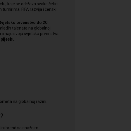
etu
, koje se održava svake četiri
 turnirima, FIFA razvija i ženski
Svjetsko prvenstvo do 20
ladih talenata na globalnoj
r imaju svoja svjetska prvenstva
 pijesku
.
ometa na globalnoj razini.
d?
alni brend sa snažnim