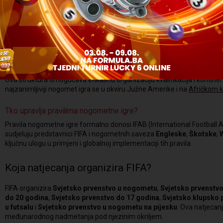
AFC
Azija
OFC
Oceanija
Ova struktura omogućava efikasnu organizaciju kvalifikacija i kontine
najzanimljiviji nogomet igra se u okviru Južne Amerike i na
Afričkom k
Tko upravlja pravilima nogometne igre?
Pravila nogometne igre formalno donosi IFAB (International Football As
sudjeluju predstavnici FIFA i nogometnih saveza
Engleske
,
Škotske
,
ključnu ulogu u primjeni i globalnoj implementaciji tih pravila.
Koja natjecanja organizira FIFA?
FIFA organizira
Svjetsko prvenstvo u nogometu
,
Svjetsko prvenstvo
do 20 godina
,
Svjetsko prvenstvo do 17 godina
,
Svjetsko klupsko 
u futsalu
i
Svjetsko prvenstvo u nogometu na pijesku
. Ova natjecanj
međunarodnog nadmetanja pod njezinim okriljem.