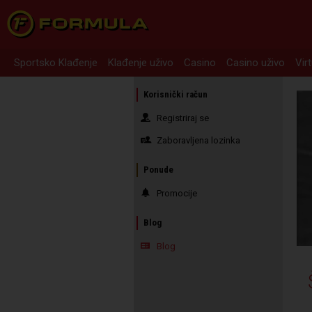
Sportsko Klađenje
Klađenje uživo
Casino
Casino uživo
Vir
Korisnički račun
Registriraj se
Zaboravljena lozinka
Ponude
Promocije
Blog
Blog