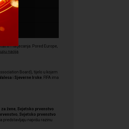
ntalnih natjecanja. Pored Europe,
upu nacija
.
sociation Board), tijelo u kojem
Walesa
i
Sjeverne Irske
. FIFA ima
 za žene
,
Svjetsko prvenstvo
prvenstvo
,
Svjetsko prvenstvo
a predstavljaju najvišu razinu