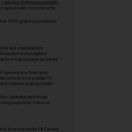
 i
najboljim strijelcima svjetskih i
ke, sponzorske i licencne svrhe
ansiran 1993. godine pod nazivom
avima nad organizacijom
 strateškim komercijalnim
etu omogućila joj je da izgradi
kih ugovora čine financijsku
dske prihode kroz prodaju TV
jednost daleko izvan sportskih
dom i globalna distribucija
vrhunskog nogometa, masovne
rts, kroz svoj studio EA Canada,