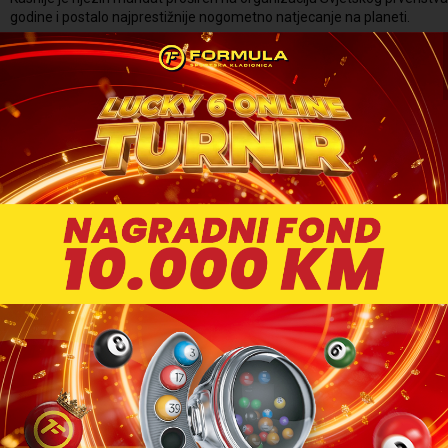
godine i postalo najprestižnije nogometno natjecanje na planeti.
Danas je FIFA globalna organizacija sa jasno definiranom hijerarhijo
koji upravljaju nogometom u različitim dijelovima svijeta. Sjedište orga
Švicarskoj.
Kontinentalne konfederacije predstavljaju most između FIFA i naciona
Šest kontinentalnih konfederacija pod okriljem FIFA
FIFA surađuje sa šest službenih kontinentalnih konfederacija koje na
svojim teritorijima.
Konfederacija
Područje djelovanja
UEFA
Europa
CONMEBOL
Južna Amerika
CONCACAF
Sjeverna i Srednja Amerika, Karibi
CAF
Afrika