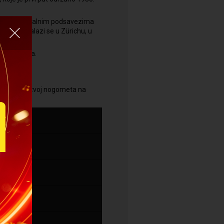
m i kontinentalnim podsavezima
nizacije nalazi se u Zürichu, u
lnih saveza.
dgledaju razvoj nogometa na