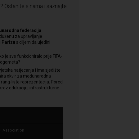
a? Ostanite s nama i saznajte
narodna federacija
aduženu za upravljanje
u
Parizu
s ciljem da ujedini
 je sve funkcioniralo prije FIFA-
g nogometa?
jetska natjecanja i ima sjedište
finira okvir za međunarodna
e rang-liste reprezentacija. Pored
kroz edukaciju, infrastrukturne
ll Association