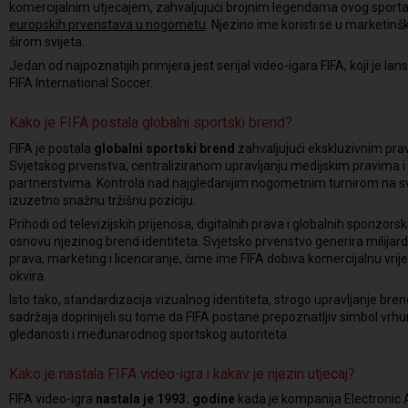
komercijalnim utjecajem, zahvaljujući brojnim legendama ovog sporta
europskih prvenstava u nogometu
. Njezino ime koristi se u marketinš
širom svijeta.
Jedan od najpoznatijih primjera jest serijal video-igara FIFA, koji je l
FIFA International Soccer.
Kako je FIFA postala globalni sportski brend?
FIFA je postala
globalni sportski brend
zahvaljujući ekskluzivnim pr
Svjetskog prvenstva, centraliziranom upravljanju medijskim pravima i
partnerstvima. Kontrola nad najgledanijim nogometnim turnirom na svij
izuzetno snažnu tržišnu poziciju.
Prihodi od televizijskih prijenosa, digitalnih prava i globalnih sponzors
osnovu njezinog brend identiteta. Svjetsko prvenstvo generira milijar
prava, marketing i licenciranje, čime ime FIFA dobiva komercijalnu vri
okvira.
Isto tako, standardizacija vizualnog identiteta, strogo upravljanje bren
sadržaja doprinijeli su tome da FIFA postane prepoznatljiv simbol 
gledanosti i međunarodnog sportskog autoriteta.
Kako je nastala FIFA video-igra i kakav je njezin utjecaj?
FIFA video-igra
nastala je 1993. godine
kada je kompanija Electronic A