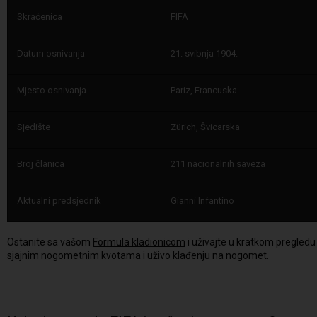
Skraćenica
FIFA
Datum osnivanja
21. svibnja 1904.
Mjesto osnivanja
Pariz, Francuska
Sjedište
Zürich, Švicarska
Broj članica
211 nacionalnih saveza
Aktualni predsjednik
Gianni Infantino
Ostanite sa vašom
Formula kladionicom
i uživajte u kratkom pregledu p
sjajnim
nogometnim kvotama
i
uživo klađenju na nogomet
.